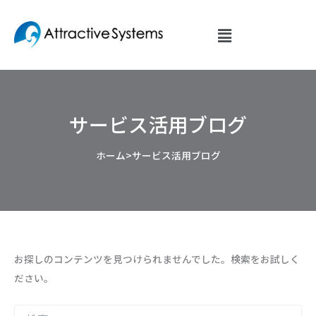
検
内
索
容
対
を
象:
ス
キ
ッ
サービス活用ブログ
プ
ホーム
>
サービス活用ブログ
お探しのコンテンツを見つけられませんでした。検索をお試しく
ださい。