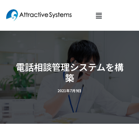
内
容
を
ス
キ
ッ
プ
電話相談管理システムを構
築
2021年7月9日