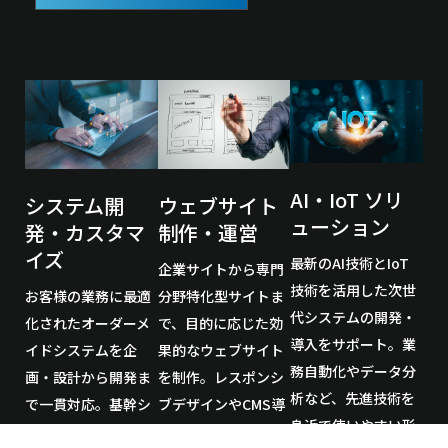
AI・IoT ソリ
システム開
ウェブサイト
ューション
発・カスタマ
制作・運営
イズ
最新のAI技術とIoT
企業サイトから専門
技術を活用した次世
お客様の業務に最適
分野特化型サイトま
代システムの開発・
化されたオーダーメ
で、目的に応じた効
導入をサポート。業
イドシステムを企
果的なウェブサイト
務自動化やデータ分
画・設計から開発ま
を制作。レスポンシ
析など、先進技術を
で一貫対応。基幹シ
ブデザインやCMS導
身近で使いやすい形
ステムから専用アプ
入など最新技術で、