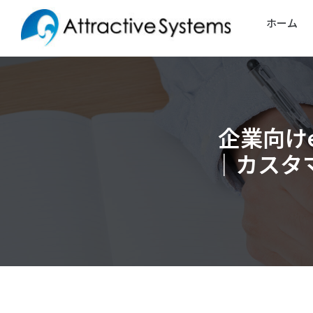
内
ホーム
容
を
ス
キ
ッ
企業向け
プ
｜カスタ