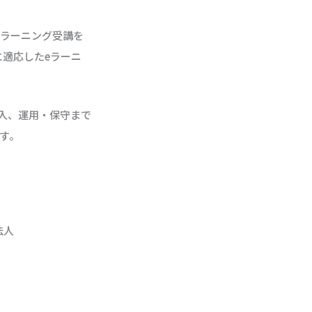
eラーニング受講を
適応したeラーニ
入、運用・保守まで
す。
法人