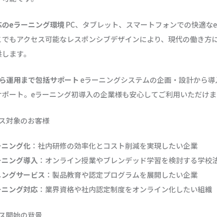
応のeラーニング環境
PC、タブレット、スマートフォンでの快適な
こでもアクセス可能なレスポンシブデザインにより、現代の働き方に
供します。
から運用まで包括サポート
eラーニングシステムの企画・設計から導
サポート。eラーニング初導入の企業様も安心してご利用いただけま
ビス対象のお客様
ーニング化
：社内研修の効率化とコスト削減を実現したい企業
ーニング導入
：オンライン授業やブレンデッド学習を検討する学校
ニングサービス
：製品教育や認定プログラムを展開したい企業
ーニング対応
：業界資格や社内認定制度をオンライン化したい組織
ス開始の背景