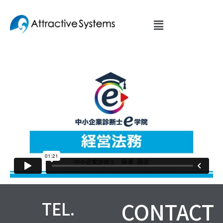
内
容
を
ス
キ
ッ
プ
CONTACT
TEL.